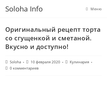
Перейти
Soloha Info
к
Меню
содержимому
Оригинальный рецепт торта
со сгущенкой и сметаной.
Вкусно и доступно!
Post
Запись
Post
Soloha
10 февраля 2020
Кулинария
author:
опубликована:
category:
Post
0 комментариев
comments: