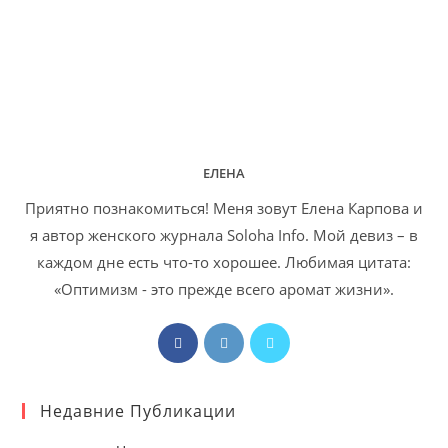
ЕЛЕНА
Приятно познакомиться! Меня зовут Елена Карпова и
я автор женского журнала Soloha Info. Мой девиз – в
каждом дне есть что-то хорошее. Любимая цитата:
«Оптимизм - это прежде всего аромат жизни».
Откроется
Откроется
Откроется
в
в
в
новой
новой
новой
Недавние Публикации
вкладке
вкладке
вкладке