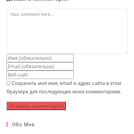
Comment
Enter
your
Enter
name
your
Enter
or
email
your
Сохранить моё имя, email и адрес сайта в этом
username
address
website
браузере для последующих моих комментариев.
to
to
URL
comment
comment
(optional)
Обо Мне