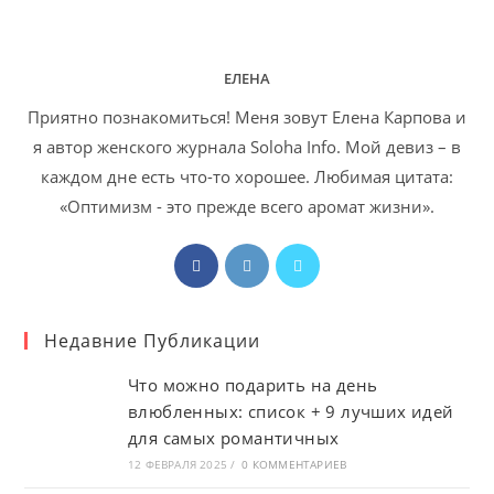
ЕЛЕНА
Приятно познакомиться! Меня зовут Елена Карпова и
я автор женского журнала Soloha Info. Мой девиз – в
каждом дне есть что-то хорошее. Любимая цитата:
«Оптимизм - это прежде всего аромат жизни».
Откроется
Откроется
Откроется
в
в
в
новой
новой
новой
Недавние Публикации
вкладке
вкладке
вкладке
Что можно подарить на день
влюбленных: список + 9 лучших идей
для самых романтичных
12 ФЕВРАЛЯ 2025
/
0 КОММЕНТАРИЕВ