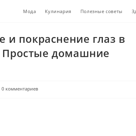
Мода
Кулинария
Полезные советы
З
е и покраснение глаз в
. Простые домашние
st
0 комментариев
omments: