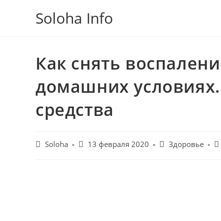
Перейти
Soloha Info
к
содержимому
Как снять воспалени
домашних условиях
средства
Post
Запись
Post
Po
Soloha
13 февраля 2020
Здоровье
author:
опубликована:
category:
c