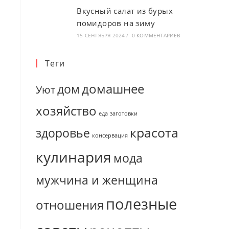
Вкусный салат из бурых
помидоров на зиму
15 СЕНТЯБРЯ 2024
/
0 КОММЕНТАРИЕВ
Теги
домашнее
дом
Уют
хозяйство
еда
заготовки
красота
здоровье
консервация
кулинария
мода
мужчина и женщина
полезные
отношения