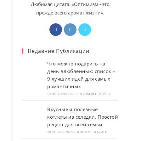
Любимая цитата: «Оптимизм - это
прежде всего аромат жизни».
Откроется
Откроется
Откроется
в
в
в
новой
новой
новой
Недавние Публикации
вкладке
вкладке
вкладке
Что можно подарить на
день влюбленных: список +
9 лучших идей для самых
романтичных
12 ФЕВРАЛЯ 2025
/
0 КОММЕНТАРИЕВ
Вкусные и полезные
котлеты из селедки. Простой
рецепт для всей семьи
20 ЯНВАРЯ 2025
/
0 КОММЕНТАРИЕВ