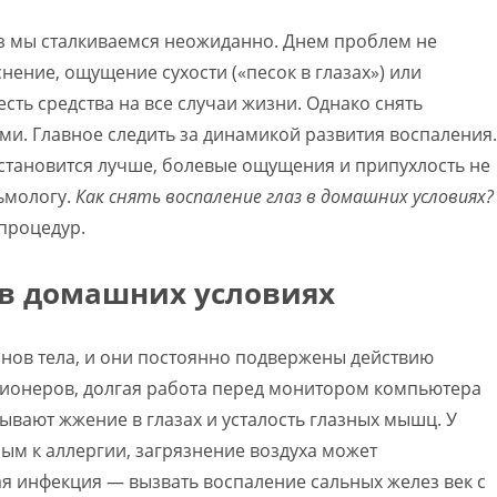
аз мы сталкиваемся неожиданно. Днем проблем не
снение, ощущение сухости («песок в глазах») или
есть средства на все случаи жизни. Однако снять
и. Главное следить за динамикой развития воспаления.
 становится лучше, болевые ощущения и припухлость не
ьмологу.
Как снять воспаление глаз в домашних условиях?
процедур.
з в домашних условиях
анов тела, и они постоянно подвержены действию
иционеров, долгая работа перед монитором компьютера
вают жжение в глазах и усталость глазных мышц. У
ым к аллергии, загрязнение воздуха может
ая инфекция — вызвать воспаление сальных желез век с