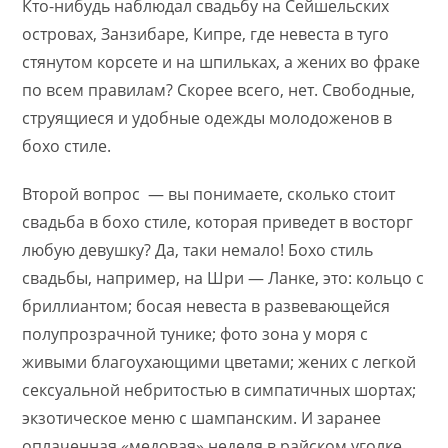
Кто-нибудь наблюдал свадьбу на Сейшельских
островах, Занзибаре, Кипре, где невеста в туго
стянутом корсете и на шпильках, а жених во фраке
по всем правилам? Скорее всего, нет. Свободные,
струящиеся и удобные одежды молодоженов в
бохо стиле.
Второй вопрос — вы понимаете, сколько стоит
свадьба в бохо стиле, которая приведет в восторг
любую девушку? Да, таки немало! Бохо стиль
свадьбы, например, на Шри — Ланке, это: кольцо с
бриллиантом; босая невеста в развевающейся
полупрозрачной тунике; фото зона у моря с
живыми благоухающими цветами; жених с легкой
сексуальной небритостью в симпатичных шортах;
экзотическое меню с шампанским. И заранее
оплаченная «медовая» неделя в райском уголке