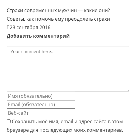
Страхи современных мужчин — какие они?
Советы, как помочь ему преодолеть страхи
28 сентября 2016
Добавить комментарий
Comment
Enter
your
Enter
name
your
Enter
or
email
your
Сохранить моё имя, email и адрес сайта в этом
username
address
website
браузере для последующих моих комментариев.
to
to
URL