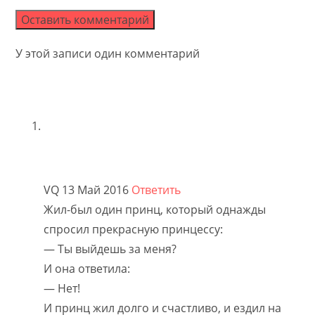
comment
comment
(optional)
У этой записи один комментарий
VQ
13 Май 2016
Ответить
Жил-был один принц, который однажды
спросил прекрасную принцессу:
— Ты выйдешь за меня?
И она ответила:
— Нет!
И принц жил долго и счастливо, и ездил на