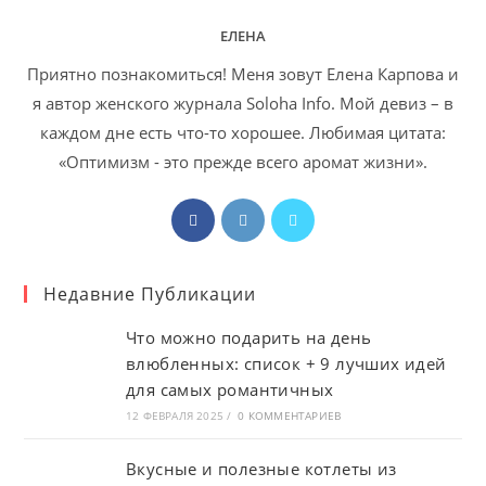
ЕЛЕНА
Приятно познакомиться! Меня зовут Елена Карпова и
я автор женского журнала Soloha Info. Мой девиз – в
каждом дне есть что-то хорошее. Любимая цитата:
«Оптимизм - это прежде всего аромат жизни».
Откроется
Откроется
Откроется
в
в
в
новой
новой
новой
Недавние Публикации
вкладке
вкладке
вкладке
Что можно подарить на день
влюбленных: список + 9 лучших идей
для самых романтичных
12 ФЕВРАЛЯ 2025
/
0 КОММЕНТАРИЕВ
Вкусные и полезные котлеты из