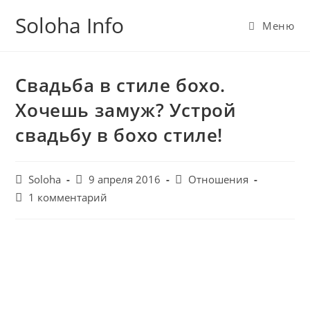
Перейти
Soloha Info
к
Меню
содержимому
Свадьба в стиле бохо.
Хочешь замуж? Устрой
свадьбу в бохо стиле!
Post
Запись
Post
Soloha
9 апреля 2016
Отношения
author:
опубликована:
category:
Post
1 комментарий
comments: