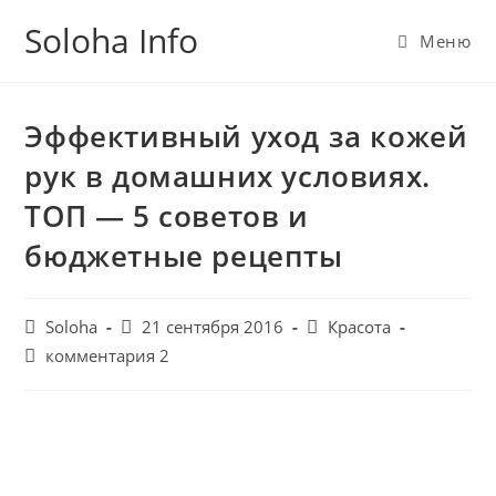
Перейти
Soloha Info
к
Меню
содержимому
Эффективный уход за кожей
рук в домашних условиях.
ТОП — 5 советов и
бюджетные рецепты
Post
Запись
Post
Soloha
21 сентября 2016
Красота
author:
опубликована:
category:
Post
комментария 2
comments: