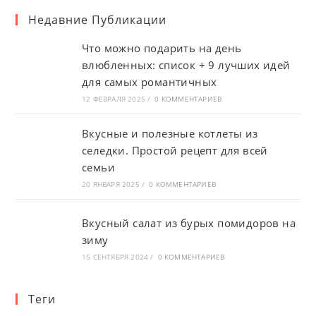
новой
новой
новой
Недавние Публикации
вкладке
вкладке
вкладке
Что можно подарить на день
влюбленных: список + 9 лучших идей
для самых романтичных
12 ФЕВРАЛЯ 2025
/
0 КОММЕНТАРИЕВ
Вкусные и полезные котлеты из
селедки. Простой рецепт для всей
семьи
20 ЯНВАРЯ 2025
/
0 КОММЕНТАРИЕВ
Вкусный салат из бурых помидоров на
зиму
15 СЕНТЯБРЯ 2024
/
0 КОММЕНТАРИЕВ
Теги