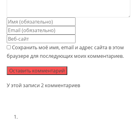
Enter
your
Enter
name
your
Enter
or
email
your
Сохранить моё имя, email и адрес сайта в этом
username
address
website
браузере для последующих моих комментариев.
to
to
URL
comment
comment
(optional)
У этой записи 2 комментариев