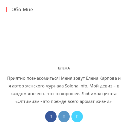
Обо Мне
ЕЛЕНА
Приятно познакомиться! Меня зовут Елена Карпова и
я автор женского журнала Soloha Info. Мой девиз – в
каждом дне есть что-то хорошее. Любимая цитата:
«Оптимизм - это прежде всего аромат жизни».
Откроется
Откроется
Откроется
в
в
в