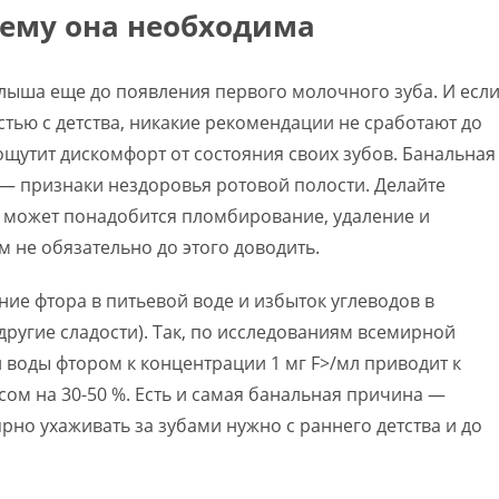
чему она необходима
алыша еще до появления первого молочного зуба. И есл
стью с детства, никакие рекомендации не сработают до
ощутит дискомфорт от состояния своих зубов. Банальная
 — признаки нездоровья ротовой полости. Делайте
е может понадобится пломбирование, удаление и
 не обязательно до этого доводить.
е фтора в питьевой воде и избыток углеводов в
другие сладости). Так, по исследованиям всемирной
воды фтором к концентрации 1 мг F>/мл приводит к
ом на 30-50 %. Есть и самая банальная причина —
ярно ухаживать за зубами нужно с раннего детства и до