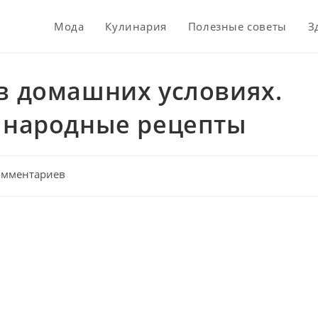
Мода
Кулинария
Полезные советы
З
 в домашних условиях.
а народные рецепты
омментариев
nts: