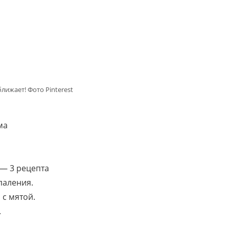
лижает! Фото Pinterest
ма
— 3 рецепта
паления.
 с мятой.
.