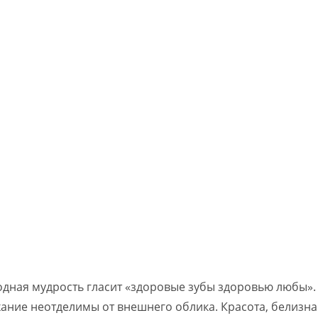
одная мудрость гласит «здоровые зубы здоровью любы».
хание неотделимы от внешнего облика. Красота, белизна