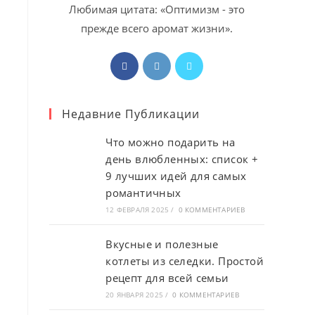
Любимая цитата: «Оптимизм - это
прежде всего аромат жизни».
Откроется
Откроется
Откроется
в
в
в
новой
новой
новой
Недавние Публикации
вкладке
вкладке
вкладке
Что можно подарить на
день влюбленных: список +
9 лучших идей для самых
романтичных
12 ФЕВРАЛЯ 2025
/
0 КОММЕНТАРИЕВ
Вкусные и полезные
котлеты из селедки. Простой
рецепт для всей семьи
20 ЯНВАРЯ 2025
/
0 КОММЕНТАРИЕВ