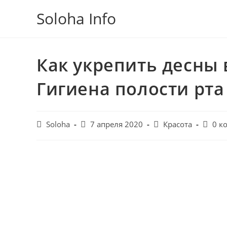
Перейти
Soloha Info
к
содержимому
Как укрепить десны
Гигиена полости рт
Post
Запись
Post
Post
Soloha
7 апреля 2020
Красота
0 к
author:
опубликована:
category:
comme