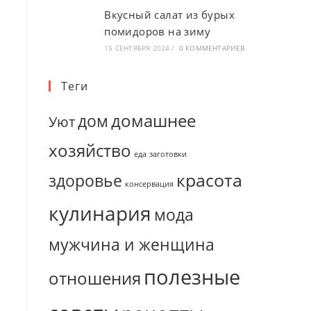
Вкусный салат из бурых
помидоров на зиму
15 СЕНТЯБРЯ 2024
/
0 КОММЕНТАРИЕВ
Теги
домашнее
дом
Уют
хозяйство
еда
заготовки
красота
здоровье
консервация
кулинария
мода
мужчина и женщина
полезные
отношения