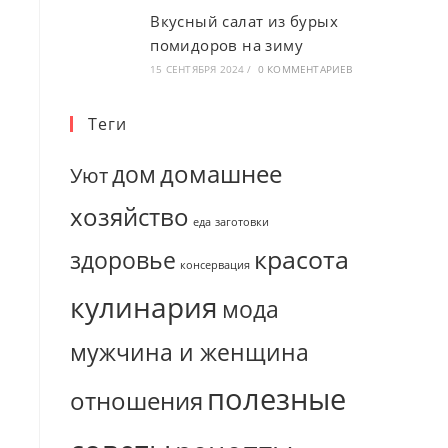
Вкусный салат из бурых
помидоров на зиму
15 СЕНТЯБРЯ 2024
/
0 КОММЕНТАРИЕВ
Теги
домашнее
дом
Уют
хозяйство
еда
заготовки
красота
здоровье
консервация
кулинария
мода
мужчина и женщина
полезные
отношения