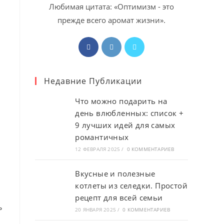
Любимая цитата: «Оптимизм - это
прежде всего аромат жизни».
Откроется
Откроется
Откроется
в
в
в
новой
новой
новой
Недавние Публикации
вкладке
вкладке
вкладке
Что можно подарить на
день влюбленных: список +
9 лучших идей для самых
романтичных
12 ФЕВРАЛЯ 2025
/
0 КОММЕНТАРИЕВ
Вкусные и полезные
котлеты из селедки. Простой
рецепт для всей семьи
ь
20 ЯНВАРЯ 2025
/
0 КОММЕНТАРИЕВ