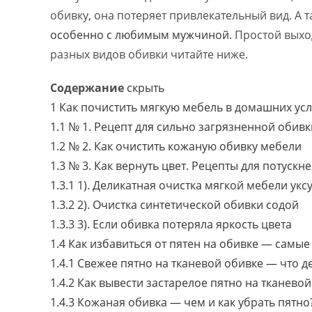
обивку, она потеряет привлекательный вид. А т
особенно с любимым мужчиной.
Простой выход
разных видов обивки читайте ниже.
Содержание
скрыть
1
Как почистить мягкую мебель в домашних ус
1.1
№ 1. Рецепт для сильно загрязненной обивк
1.2
№ 2. Как очистить кожаную обивку мебели
1.3
№ 3. Как вернуть цвет. Рецепты для потускн
1.3.1
1). Деликатная очистка мягкой мебели укс
1.3.2
2). Очистка синтетической обивки содой
1.3.3
3). Если обивка потеряла яркость цвета
1.4
Как избавиться от пятен на обивке — самы
1.4.1
Свежее пятно на тканевой обивке — что д
1.4.2
Как вывести застарелое пятно на тканевой
1.4.3
Кожаная обивка — чем и как убрать пятно