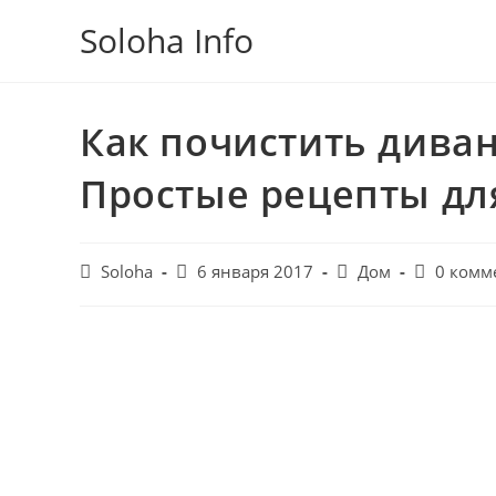
Перейти
Soloha Info
к
содержимому
Как почистить диван
Простые рецепты дл
Post
Запись
Post
Post
Soloha
6 января 2017
Дом
0 комм
author:
опубликована:
category:
comments: