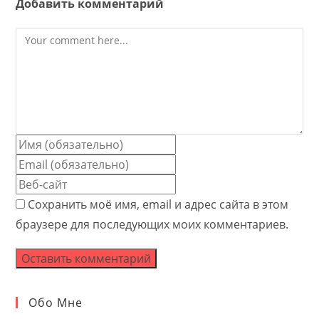
Добавить комментарий
Comment
Enter
your
Enter
name
your
Enter
or
email
your
Сохранить моё имя, email и адрес сайта в этом
username
address
website
браузере для последующих моих комментариев.
to
to
URL
comment
comment
(optional)
Обо Мне