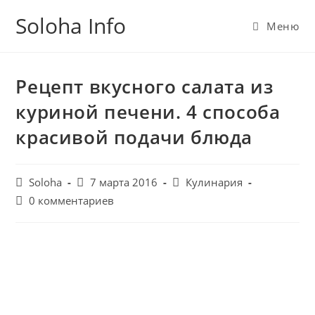
Перейти
Soloha Info
к
Меню
содержимому
Рецепт вкусного салата из
куриной печени. 4 способа
красивой подачи блюда
Post
Запись
Post
Soloha
7 марта 2016
Кулинария
author:
опубликована:
category:
Post
0 комментариев
comments: