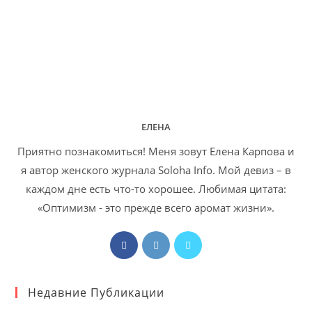
ЕЛЕНА
Приятно познакомиться! Меня зовут Елена Карпова и
я автор женского журнала Soloha Info. Мой девиз – в
каждом дне есть что-то хорошее. Любимая цитата:
«Оптимизм - это прежде всего аромат жизни».
Откроется
Откроется
Откроется
в
в
в
новой
новой
новой
Недавние Публикации
вкладке
вкладке
вкладке