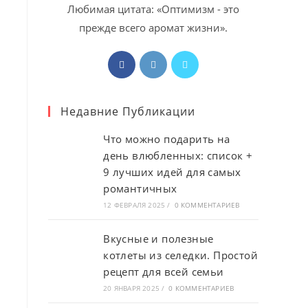
Любимая цитата: «Оптимизм - это
прежде всего аромат жизни».
Откроется
Откроется
Откроется
в
в
в
новой
новой
новой
Недавние Публикации
вкладке
вкладке
вкладке
Что можно подарить на
день влюбленных: список +
9 лучших идей для самых
романтичных
12 ФЕВРАЛЯ 2025
/
0 КОММЕНТАРИЕВ
Вкусные и полезные
котлеты из селедки. Простой
рецепт для всей семьи
20 ЯНВАРЯ 2025
/
0 КОММЕНТАРИЕВ