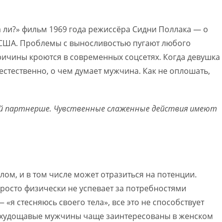
 ли?» фильм 1969 года режиссёра Сидни Поллака — о
 США. Проблемы с выносливостью пугают любого
ричины кроются в современных соцсетях. Когда девушка
естественно, о чем думает мужчина. Как не оплошать,
оей партнерше. Чувственные слаженные действия имеют
лом, и в том числе может отразиться на потенции.
просто физически не успевает за потребностями
«я стесняюсь своего тела», все это не способствует
е худощавые мужчины чаще заинтересованы в женском