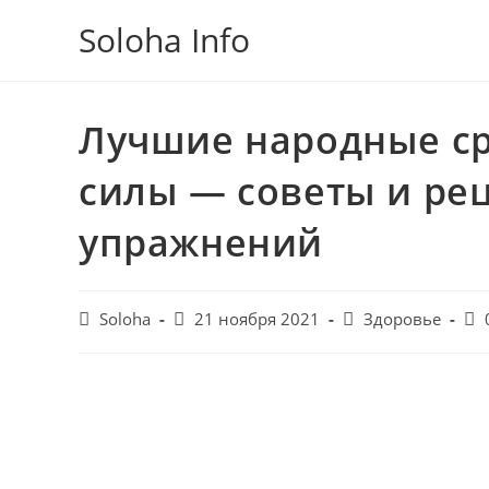
Перейти
Soloha Info
к
содержимому
Лучшие народные ср
силы — советы и ре
упражнений
Post
Запись
Post
Pos
Soloha
21 ноября 2021
Здоровье
author:
опубликована:
category:
co