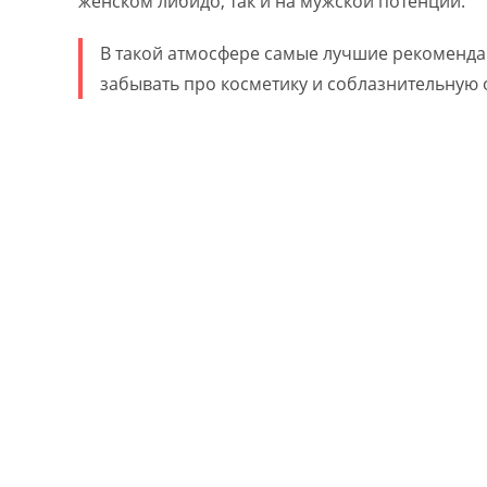
женском либидо, так и на мужской потенции.
В такой атмосфере самые лучшие рекоменд
забывать про косметику и соблазнительную 