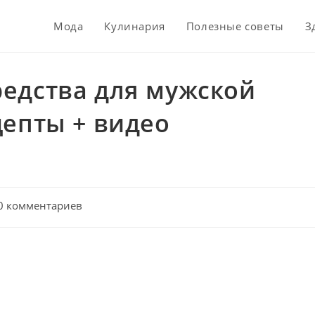
Мода
Кулинария
Полезные советы
З
едства для мужской
цепты + видео
t
0 комментариев
mments: