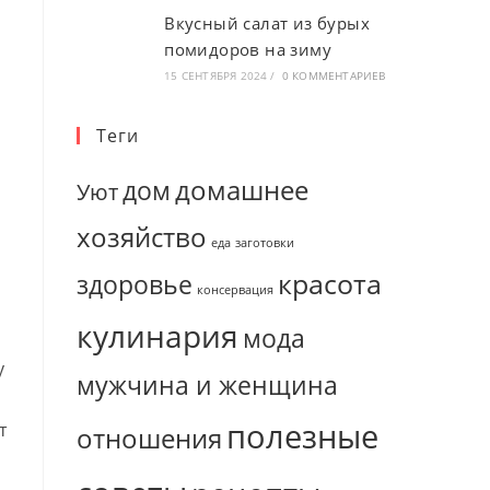
Вкусный салат из бурых
помидоров на зиму
15 СЕНТЯБРЯ 2024
/
0 КОММЕНТАРИЕВ
Теги
домашнее
дом
Уют
хозяйство
еда
заготовки
красота
здоровье
консервация
кулинария
мода
у
мужчина и женщина
полезные
т
отношения