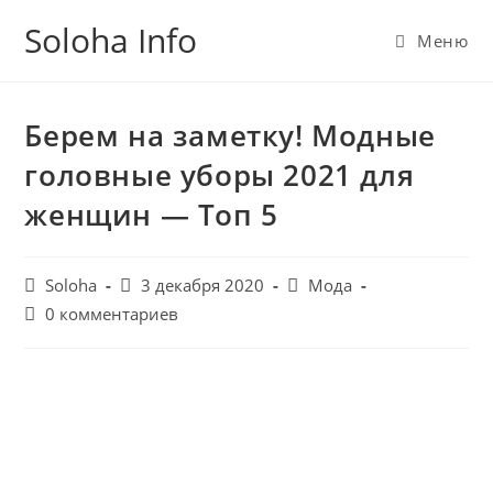
Перейти
Soloha Info
к
Меню
содержимому
Берем на заметку! Модные
головные уборы 2021 для
женщин — Топ 5
Post
Запись
Post
Soloha
3 декабря 2020
Мода
author:
опубликована:
category:
Post
0 комментариев
comments: